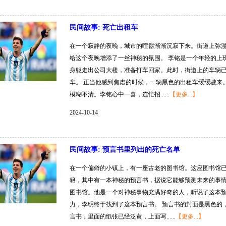
民间故事: 死亡出租车
在一个寂静的夜晚，城市的喧嚣渐渐沉寂下来。街道上弥
给这个夜晚增添了一丝神秘的氛围。 李铭是一个年轻的上
身躯走出公司大楼，准备打车回家。此时，街道上的车辆
车。 正当他感到焦虑的时候，一辆黑色的出租车缓缓驶来
模糊不清。李铭心中一喜，连忙招......
【更多...】
2024-10-14
民间故事: 预言书里列出的死亡名单
在一个偏僻的小镇上，有一座古老的图书馆。这座图书馆
籍，其中有一本神秘的预言书，据说它能够预测未来的事情
图书馆。他是一个对神秘事物充满好奇的人，听说了这本
力，李明终于找到了这本预言书。 预言书的封面是黑色的
言书，里面的纸张已经泛黄，上面写......
【更多...】