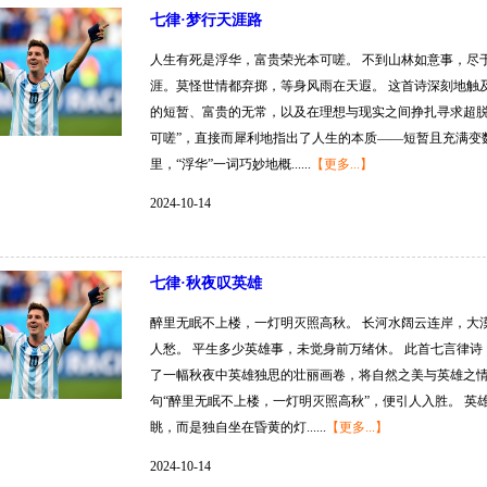
七律·梦行天涯路
人生有死是浮华，富贵荣光本可嗟。 不到山林如意事，尽
涯。莫怪世情都弃掷，等身风雨在天遐。 这首诗深刻地触
的短暂、富贵的无常，以及在理想与现实之间挣扎寻求超脱
可嗟”，直接而犀利地指出了人生的本质——短暂且充满变
里，“浮华”一词巧妙地概......
【更多...】
2024-10-14
七律·秋夜叹英雄
醉里无眠不上楼，一灯明灭照高秋。 长河水阔云连岸，大
人愁。 平生多少英雄事，未觉身前万绪休。 此首七言律
了一幅秋夜中英雄独思的壮丽画卷，将自然之美与英雄之情
句“醉里无眠不上楼，一灯明灭照高秋”，便引人入胜。 
眺，而是独自坐在昏黄的灯......
【更多...】
2024-10-14