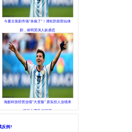
今夏古装剧市场“杀疯了”！谭松韵首部仙侠
剧，侯明昊演人妖虐恋
海默科技经营业绩“大变脸” 原实控人业绩承
诺压力骤升 转型新
成反例?