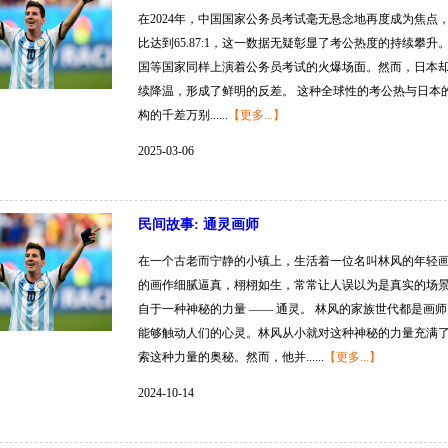
在2024年，中国国家公务员考试毫无悬念地再度成为焦点
比达到65.87:1，这一数据无疑彰显了考公热度的持续攀
国等国家同样上演着公务员考试的火爆场面。然而，日本
续降温，形成了鲜明的反差。 这种全球性的考公热与日本
构的千差万别......
【更多...】
2025-03-06
民间故事: 通灵画师
在一个古老而宁静的小镇上，生活着一位名叫林风的年轻
的画作细腻逼真，栩栩如生，常常让人误以为是真实的场
自于一种神秘的力量 —— 通灵。 林风的家族世代都是画
能够触动人们的心灵。林风从小就对这种神秘的力量充满
索这种力量的奥秘。然而，他并......
【更多...】
2024-10-14