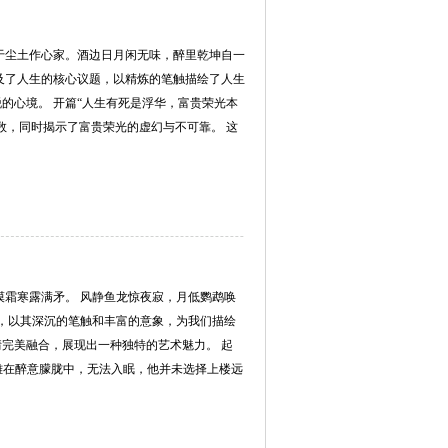
于尘土作心家。酒边日月闲无味，醉里乾坤自一
及了人生的核心议题，以精炼的笔触描绘了人生
的心境。 开篇“人生有死是浮华，富贵荣光本
数，同时揭示了富贵荣光的虚幻与不可靠。 这
漠霜寒露满矛。 风静鱼龙惊夜寂，月低鹦鹉唤
诗，以其深沉的笔触和丰富的意象，为我们描绘
完美融合，展现出一种独特的艺术魅力。 起
英雄在醉意朦胧中，无法入眠，他并未选择上楼远