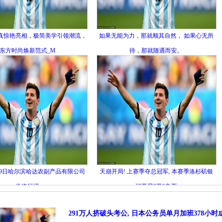
真惊艳亮相，极简美学引领潮流，
如果无能为力，那就顺其自然， 如果心无所
东方时尚焕新范式_M
待，那就随遇而安。
月19日哈尔滨哈达农副产品有限公司
天崩开局! 上赛季夺总冠军, 本赛季洛杉矶银
价格行情
河开局3平6负西
291万人挤破头考公, 日本公务员单月加班378小时