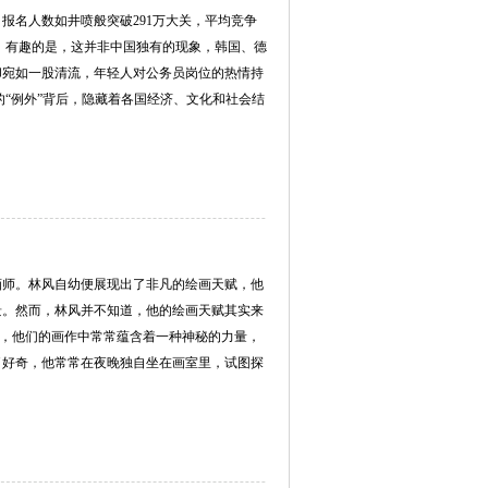
，报名人数如井喷般突破291万大关，平均竞争
升。 有趣的是，这并非中国独有的现象，韩国、德
却宛如一股清流，年轻人对公务员岗位的热情持
的“例外”背后，隐藏着各国经济、文化和社会结
画师。林风自幼便展现出了非凡的绘画天赋，他
景。然而，林风并不知道，他的绘画天赋其实来
师，他们的画作中常常蕴含着一种神秘的力量，
了好奇，他常常在夜晚独自坐在画室里，试图探