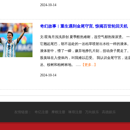
2024-10-14
奇幻故事︱重生遇到金尾守宫, 惊揭百世轮回天机
文/星海月浅浅原创 夏季酷热难耐，连空气都热辣滚烫。 
它翘起尾巴，朝不远处的一丛枯草喷射出水柱一样的液体。
液体射中，懵了一瞬，嫌弃地挣扎片刻，扭动身子爬走了。
股臭味在入侵体内，叫我难以忍受。 我认识金尾守宫，这
丛、桉树和柏树林地。 ......
【更多...】
2024-10-14
友情链接：
奇亿注册
摩根注册
琳琅注册
万向娱乐
高德娱乐