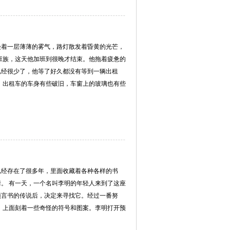
漫着一层薄薄的雾气，路灯散发着昏黄的光芒，
班族，这天他加班到很晚才结束。他拖着疲惫的
已经很少了，他等了好久都没有等到一辆出租
。出租车的车身有些破旧，车窗上的玻璃也有些
已经存在了很多年，里面收藏着各种各样的书
。 有一天，一个名叫李明的年轻人来到了这座
预言书的传说后，决定来寻找它。经过一番努
，上面刻着一些奇怪的符号和图案。李明打开预