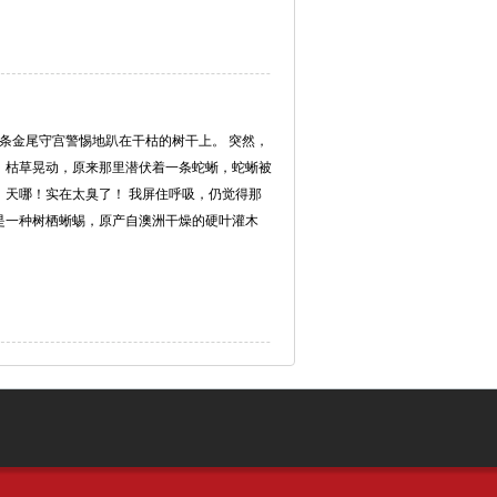
一条金尾守宫警惕地趴在干枯的树干上。 突然，
 枯草晃动，原来那里潜伏着一条蛇蜥，蛇蜥被
 天哪！实在太臭了！ 我屏住呼吸，仍觉得那
是一种树栖蜥蜴，原产自澳洲干燥的硬叶灌木